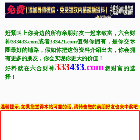
赶紧叫上你身边的所有亲朋好友一起来致富，六合财
神333433.com或者333421.com值得你拥有，是你交际
圈最好的铺路，假如你把这份资料介绍出去，你会拥
有更多的朋友，你会实现你更大的价值！
333
433
.com
好料就在六合财神
您财富的选
择！