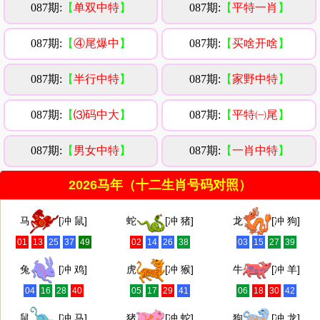
087期:
【
单双中特
】
087期:
【
平特一肖
】
087期:
【
④尾爆中
】
087期:
【
买啥开啥
】
087期:
【
半行中特
】
087期:
【
家野中特
】
087期:
【
⑶码中大
】
087期:
【
平特㈠尾
】
087期:
【
男女中特
】
087期:
【
一肖中特
】
2026马年（十二生肖号码对照）
马
[冲 鼠]
蛇
[冲 猪]
龙
[冲 狗]
01
13
25
37
49
02
14
26
38
03
15
27
39
兔
[冲 鸡]
虎
[冲 猴]
牛
[冲 羊]
04
16
28
40
05
17
29
41
06
18
30
42
鼠
[冲 马]
猪
[冲 蛇]
狗
[冲 龙]