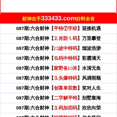
333433.com
财神在手
好料全有
087期:六合财神【
平特⑦字经
】迎接机遇
087期:六合财神【
⒉肖防⒈码
】万里攀登
087期:六合财神【
㈡波中特码
】烟波浩渺
087期:六合财神【
⒔码中特码
】彩霞满天
087期:六合财神【
家野各㈡肖
】水清无鱼
087期:六合财神【
⒊头爆特码
】风调雨顺
087期:六合财神【
创富单双数
】笑对人生
087期:六合财神【
二字解平特
】别墅靠海
087期:六合财神【
⒊码加四码
】欣欣向荣