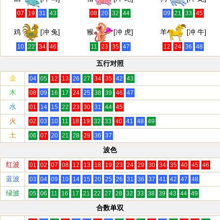
07
19
31
43
08
20
32
44
09
21
33
45
鸡
[冲 兔]
猴
[冲 虎]
羊
[冲 牛]
10
22
34
46
11
23
35
47
12
24
36
48
五行对照
金
04
05
12
13
26
27
34
35
42
43
木
08
09
16
17
24
25
38
39
46
47
水
01
14
15
22
23
30
31
44
45
火
02
03
10
11
18
19
32
33
40
41
48
49
土
06
07
20
21
28
29
36
37
波色
红波
01
02
07
08
12
13
18
19
23
24
29
30
34
35
40
45
46
蓝波
03
04
09
10
14
15
20
25
26
31
36
37
41
42
47
48
绿波
05
06
11
16
17
21
22
27
28
32
33
38
39
43
44
49
合数单双