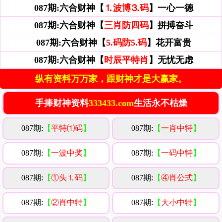
087期:
六合财神【
⒈波博⒊码
】一心一德
087期:
六合财神【
三肖防四码
】拼搏奋斗
087期:
六合财神【
5.码防5.码
】花开富贵
087期:
六合财神【
时辰平特肖
】无忧无虑
纵有资料万万家，跟财神才是大赢家。
手捧财神资料
333433.com
生活永不枯燥
087期:
【
平特⑴码
】
087期:
【
一肖中特
】
087期:
【
一波中奖
】
087期:
【
一码中特
】
087期:
【
①头⒈码
】
087期:
【
④肖公式
】
087期:
【
②肖中特
】
087期:
【
大小中特
】