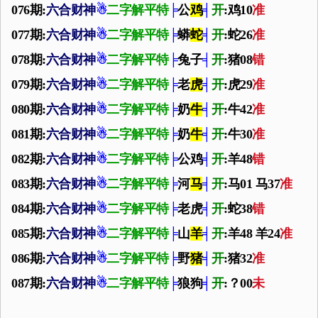
076期:
六合财神
☃
二字解平特
╞
公
鸡
╡
开
:鸡10
准
077期:
六合财神
☃
二字解平特
╞
蟒
蛇
╡
开
:蛇26
准
078期:
六合财神
☃
二字解平特
╞
兔子
╡
开
:猪08
错
079期:
六合财神
☃
二字解平特
╞
老
虎
╡
开
:虎29
准
080期:
六合财神
☃
二字解平特
╞
奶
牛
╡
开
:牛42
准
081期:
六合财神
☃
二字解平特
╞
奶
牛
╡
开
:牛30
准
082期:
六合财神
☃
二字解平特
╞
公鸡
╡
开
:羊48
错
083期:
六合财神
☃
二字解平特
╞
河
马
╡
开
:马01 马37
准
084期:
六合财神
☃
二字解平特
╞
老虎
╡
开
:蛇38
错
085期:
六合财神
☃
二字解平特
╞
山
羊
╡
开
:羊48 羊24
准
086期:
六合财神
☃
二字解平特
╞
野
猪
╡
开
:猪32
准
087期:
六合财神
☃
二字解平特
╞
狼狗
╡
开
:？00
未