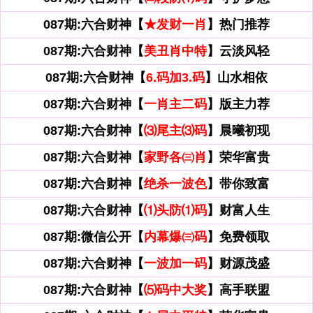
087期:六合财神【
★发财一肖
】热门推荐
087期:六合财神【
美丑肖中特
】云淡风轻
087期:六合财神【
6.码加3.码
】山水相依
087期:六合财神【
一肖主二码
】版主力荐
087期:六合财神【
⑶尾主⑶码
】晨曦初现
087期:六合财神【
家野各㈢肖
】荣华富贵
087期:六合财神【
绝杀一波色
】带你致富
087期:六合财神【
⑴头防⑴码
】财富人生
087期:微信公开【
内幕爆㈢码
】免费领取
087期:六合财神【
一波加一码
】财源茂盛
087期:六合财神【
⑸码中大奖
】高手联盟