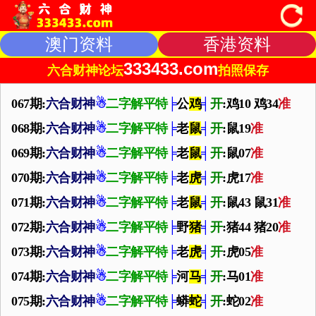
澳门资料
香港资料
333433.com
六合财神论坛
拍照保存
067期:
六合财神
☃
二字解平特
╞
公
鸡
╡
开
:鸡10 鸡34
准
068期:
六合财神
☃
二字解平特
╞
老
鼠
╡
开
:鼠19
准
069期:
六合财神
☃
二字解平特
╞
老
鼠
╡
开
:鼠07
准
070期:
六合财神
☃
二字解平特
╞
老
虎
╡
开
:虎17
准
071期:
六合财神
☃
二字解平特
╞
老
鼠
╡
开
:鼠43 鼠31
准
072期:
六合财神
☃
二字解平特
╞
野
猪
╡
开
:猪44 猪20
准
073期:
六合财神
☃
二字解平特
╞
老
虎
╡
开
:虎05
准
074期:
六合财神
☃
二字解平特
╞
河
马
╡
开
:马01
准
075期:
六合财神
☃
二字解平特
╞
蟒
蛇
╡
开
:蛇02
准