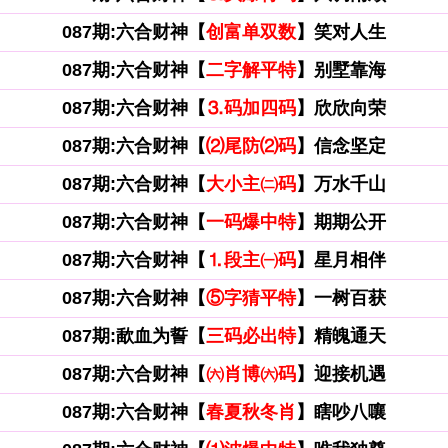
087期:六合财神【
创富单双数
】笑对人生
087期:六合财神【
二字解平特
】别墅靠海
087期:六合财神【
⒊码加四码
】欣欣向荣
087期:六合财神【
⑵尾防⑵码
】信念坚定
087期:六合财神【
大小主㈡码
】万水千山
087期:六合财神【
一码爆中特
】期期公开
087期:六合财神【
⒈段主㈠码
】星月相伴
087期:六合财神【
⑤字猜平特
】一树百获
087期:歃血为誓【
三码必出特
】精魄通天
087期:六合财神【
㈥肖博㈥码
】迎接机遇
087期:六合财神【
春夏秋冬肖
】瞎吵八嚷