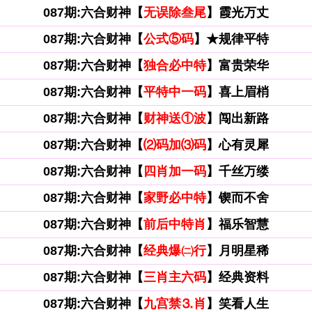
087期:六合财神【
无误除叁尾
】霞光万丈
087期:六合财神【
公式⑤码
】★规律平特
087期:六合财神【
独合必中特
】富贵荣华
087期:六合财神【
平特中一码
】喜上眉梢
087期:六合财神【
财神送①波
】闯出新路
087期:六合财神【
⑵码加⑶码
】心有灵犀
087期:六合财神【
四肖加一码
】千丝万缕
087期:六合财神【
家野必中特
】锲而不舍
087期:六合财神【
前后中特肖
】福乐智慧
087期:六合财神【
经典爆㈡行
】月明星稀
087期:六合财神【
三肖主六码
】经典资料
087期:六合财神【
九宫禁⒊肖
】笑看人生