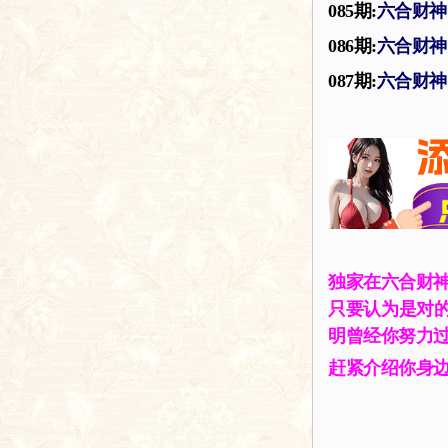
085期:
六合财神
086期:
六合财神
087期:
六合财神
独家在六合财
只要认为是对
明曾经你努力
赶紧介绍你身