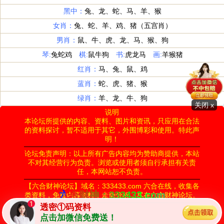
黑中：
兔、龙、蛇、马、羊、猴
女肖：
兔、蛇、羊、鸡、猪（五宫肖）
男肖：
鼠、牛、虎、龙、马、猴、狗
琴:
兔蛇鸡
棋:
鼠牛狗
书:
虎龙马
画:
羊猴猪
红肖：
马、兔、鼠、鸡
蓝肖：
蛇、虎、猪、猴
绿肖：
羊、龙、牛、狗
关闭 x
说明
本论坛所提供的内容、资料、图片和资讯，只应用在合法
的资料探讨，暂不适用于其它，外围博彩和使用。特此声
明！
论坛免责声明：以上所有广告内容均为赞助商提供，本站
不对其经营行为负责。浏览或使用者须自行承担有关责
任，本网站恕不负责。
【六合财神论坛】域名：333433.com 六合在线，收集各
六合财神：333433.com
类资料，免费内幕资料，走势分析，尽在六合财神论坛。
透密①码资料
点击加微信免费送！