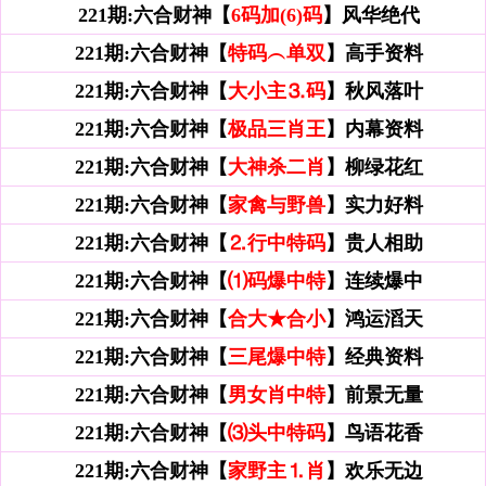
221期:
六合财神【
6码加(6)码
】风华绝代
221期:
六合财神【
特码︵单双
】高手资料
221期:
六合财神【
大小主⒊码
】秋风落叶
221期:
六合财神【
极品三肖王
】内幕资料
221期:
六合财神【
大神杀二肖
】柳绿花红
221期:
六合财神【
家禽与野兽
】实力好料
221期:
六合财神【
⒉行中特码
】贵人相助
221期:
六合财神【
⑴码爆中特
】连续爆中
221期:
六合财神【
合大★合小
】鸿运滔天
221期:
六合财神【
三尾爆中特
】经典资料
221期:
六合财神【
男女肖中特
】前景无量
221期:
六合财神【
⑶头中特码
】鸟语花香
221期:
六合财神【
家野主⒈肖
】欢乐无边