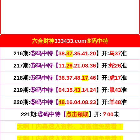
六合财神
333433.com
⑤码中特
216期:
⑤码中特【
38.
37
.35.41.20
】开:
马37
准
217期:
⑤码中特【
11.
26
.21.08.36
】开:
蛇26
准
218期:
⑤码中特【
38.37.48.
17
.46
】开:
虎17
准
219期:
⑤码中特【
04.35.
43
.14.24
】开:
鼠43
准
220期:
⑤码中特【
48
.16.04.08.23
】开:
羊48
准
221期:
⑤码中特【
点击领取
】开:
？00
未
天啊！内幕透入资料。加微信免费看！
天啊！内幕透入资料。加微信免费看！