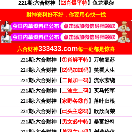
221期:六合财神【
⑵肖爆平特
】鱼龙混杂
财神资料好不好，你要用心找一找
333433.com
六合财神
每一处都是惊喜
221期:
六合财神【
①肖解平特
】万物复苏
221期:
六合财神【
⑵码加⑶码
】笑看人生
221期:
六合财神【
二肖加一码
】流水萦绕
221期:
六合财神【
二波主二码
】买马招军
221期:
六合财神【
家野各③肖
】落叶归根
221期:
六合财神【
㈡头主②码
】欣欣向荣
221期:
六合财神【
男女必中特
】暴富好料
221期:
六合财神【
单双主㈠码
】创造价值