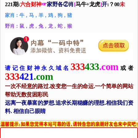
221期:
六合财神
☞
家野各②肖
[
马牛+龙虎
]
开
:？00
未
家肖：牛，马，羊，鸡，狗，猪
野肖：鼠，虎，兔，龙，蛇，猴
333
433
.com
请记住财神永久域名
或者
333
421
.com
一次不经意的路过.改变您一生的命运.一个简单的网站
帮助无数贫困彩民
远离一夜暴富的梦想.追求长期稳赚的理想.相信我们资
料. 相信自己眼睛