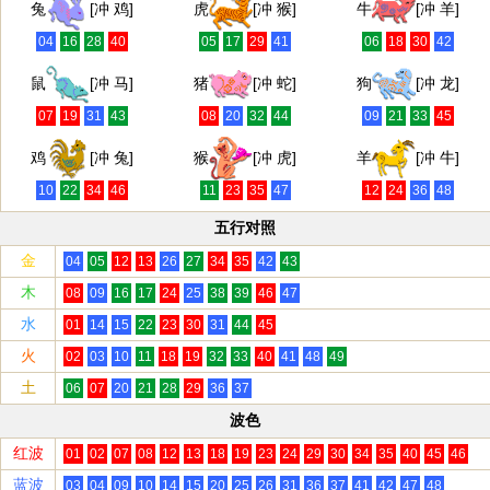
兔
[冲 鸡]
虎
[冲 猴]
牛
[冲 羊]
04
16
28
40
05
17
29
41
06
18
30
42
鼠
[冲 马]
猪
[冲 蛇]
狗
[冲 龙]
07
19
31
43
08
20
32
44
09
21
33
45
鸡
[冲 兔]
猴
[冲 虎]
羊
[冲 牛]
10
22
34
46
11
23
35
47
12
24
36
48
五行对照
金
04
05
12
13
26
27
34
35
42
43
木
08
09
16
17
24
25
38
39
46
47
水
01
14
15
22
23
30
31
44
45
火
02
03
10
11
18
19
32
33
40
41
48
49
土
06
07
20
21
28
29
36
37
波色
红波
01
02
07
08
12
13
18
19
23
24
29
30
34
35
40
45
46
蓝波
03
04
09
10
14
15
20
25
26
31
36
37
41
42
47
48