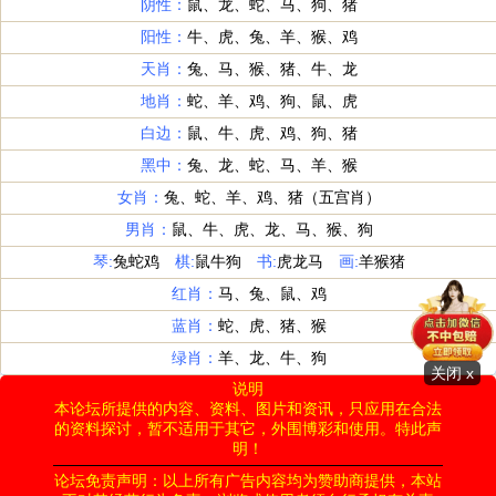
阴性：
鼠、龙、蛇、马、狗、猪
阳性：
牛、虎、兔、羊、猴、鸡
天肖：
兔、马、猴、猪、牛、龙
地肖：
蛇、羊、鸡、狗、鼠、虎
白边：
鼠、牛、虎、鸡、狗、猪
黑中：
兔、龙、蛇、马、羊、猴
女肖：
兔、蛇、羊、鸡、猪（五宫肖）
男肖：
鼠、牛、虎、龙、马、猴、狗
琴:
兔蛇鸡
棋:
鼠牛狗
书:
虎龙马
画:
羊猴猪
红肖：
马、兔、鼠、鸡
蓝肖：
蛇、虎、猪、猴
绿肖：
羊、龙、牛、狗
关闭 x
说明
本论坛所提供的内容、资料、图片和资讯，只应用在合法
的资料探讨，暂不适用于其它，外围博彩和使用。特此声
明！
论坛免责声明：以上所有广告内容均为赞助商提供，本站