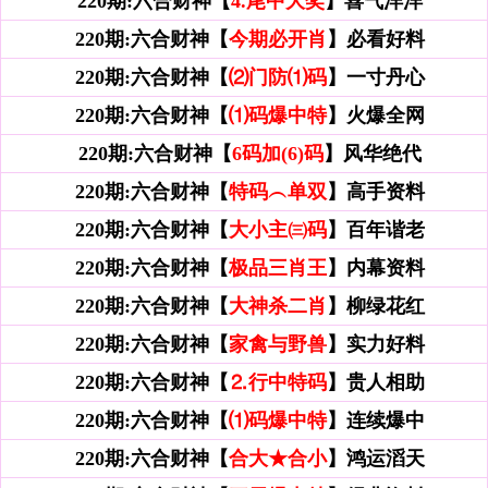
220期:
六合财神【
4.尾中大奖
】喜气洋洋
220期:
六合财神【
今期必开肖
】必看好料
220期:
六合财神【
⑵门防⑴码
】一寸丹心
220期:
六合财神【
⑴码爆中特
】火爆全网
220期:
六合财神【
6码加(6)码
】风华绝代
220期:
六合财神【
特码︵单双
】高手资料
220期:
六合财神【
大小主㈢码
】百年谐老
220期:
六合财神【
极品三肖王
】内幕资料
220期:
六合财神【
大神杀二肖
】柳绿花红
220期:
六合财神【
家禽与野兽
】实力好料
220期:
六合财神【
⒉行中特码
】贵人相助
220期:
六合财神【
⑴码爆中特
】连续爆中
220期:
六合财神【
合大★合小
】鸿运滔天