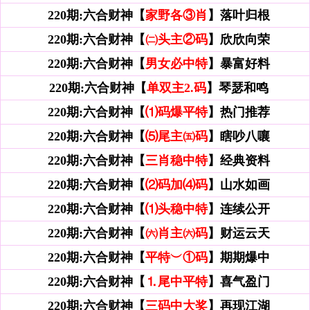
220期:
六合财神【
家野各③肖
】落叶归根
220期:
六合财神【
㈡头主②码
】欣欣向荣
220期:
六合财神【
男女必中特
】暴富好料
220期:
六合财神【
单双主2.码
】琴瑟和鸣
220期:
六合财神【
⑴码爆平特
】热门推荐
220期:
六合财神【
⑸尾主㈤码
】瞎吵八嚷
220期:
六合财神【
三肖稳中特
】经典资料
220期:
六合财神【
⑵码加⑷码
】山水如画
220期:
六合财神【
⑴头稳中特
】连续公开
220期:
六合财神【
㈥肖主㈥码
】财运云天
220期:
六合财神【
平特︶①码
】期期爆中
220期:
六合财神【
⒈尾中平特
】喜气盈门
220期:
六合财神【
三码中大奖
】再现江湖