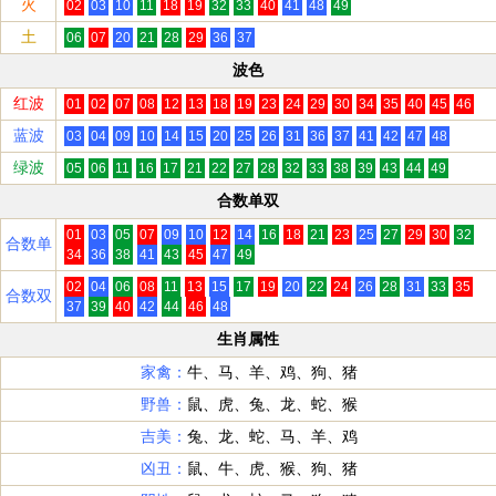
火
02
03
10
11
18
19
32
33
40
41
48
49
土
06
07
20
21
28
29
36
37
波色
红波
01
02
07
08
12
13
18
19
23
24
29
30
34
35
40
45
46
蓝波
03
04
09
10
14
15
20
25
26
31
36
37
41
42
47
48
绿波
05
06
11
16
17
21
22
27
28
32
33
38
39
43
44
49
合数单双
01
03
05
07
09
10
12
14
16
18
21
23
25
27
29
30
32
合数单
34
36
38
41
43
45
47
49
02
04
06
08
11
13
15
17
19
20
22
24
26
28
31
33
35
合数双
37
39
40
42
44
46
48
生肖属性
家禽：
牛、马、羊、鸡、狗、猪
野兽：
鼠、虎、兔、龙、蛇、猴
吉美：
兔、龙、蛇、马、羊、鸡
凶丑：
鼠、牛、虎、猴、狗、猪