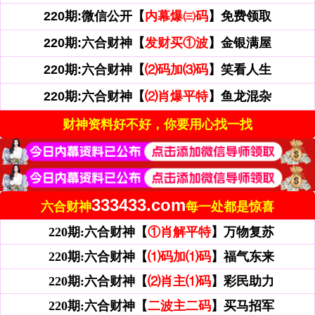
220期:微信公开【
内幕爆㈢码
】免费领取
220期:六合财神【
发财买①波
】金银满屋
220期:六合财神【
⑵码加⑶码
】笑看人生
220期:六合财神【
⑵肖爆平特
】鱼龙混杂
财神资料好不好，你要用心找一找
333433.com
六合财神
每一处都是惊喜
220期:
六合财神【
①肖解平特
】万物复苏
220期:
六合财神【
⑴码加⑴码
】福气东来
220期:
六合财神【
⑵肖主⑴码
】彩民助力
220期:
六合财神【
二波主二码
】买马招军