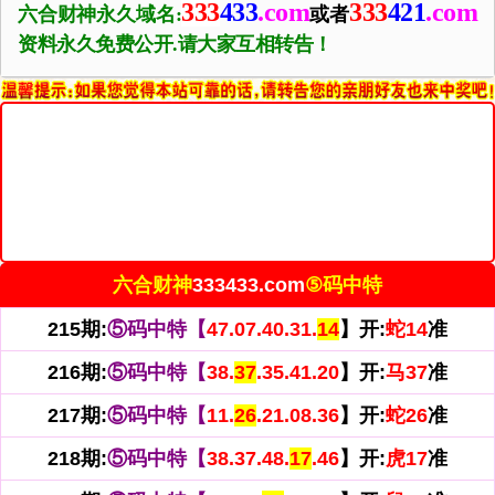
333
433
.com
333
421
.com
六合财神永久域名:
或者
资料永久免费公开.请大家互相转告！
六合财神
333433.com
⑤码中特
215期:
⑤码中特【
47.07.40.31.
14
】开:
蛇14
准
216期:
⑤码中特【
38.
37
.35.41.20
】开:
马37
准
217期:
⑤码中特【
11.
26
.21.08.36
】开:
蛇26
准
218期:
⑤码中特【
38.37.48.
17
.46
】开:
虎17
准