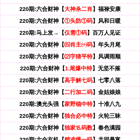
220期:六合财神【
大神杀二肖
】福禄安康
220期:六合财神【
①头防①码
】风和日暖
220期:马上发→【
仅需①码
】百万人见证
220期:六合财神【
⑸肖主㈩码
】年头月尾
220期:六合财神【
⑵字猜平特
】风调雨顺
220期:六合财神【
1.尾爆中特
】无坚不摧
220期:六合财神【
高手解七码
】七零八落
220期:六合财神【
二行加二码
】金姑娘娘
220期:澳光头强【
家野稳中特
】十准八九
220期:六合财神【
独合必中特
】火轮三昧
220期:六合财神【
独家⒖码数
】春色满园
220期:六合玄机【
精准爆一码
】共同暴富