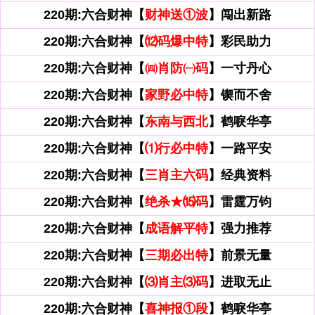
220期:六合财神【
财神送①波
】闯出新路
220期:六合财神【
⑿码爆中特
】彩民助力
220期:六合财神【
㈣肖防㈠码
】一寸丹心
220期:六合财神【
家野必中特
】锲而不舍
220期:六合财神【
东南与西北
】鹤唳华亭
220期:六合财神【
⑴行必中特
】一路平安
220期:六合财神【
三肖主六码
】经典资料
220期:六合财神【
绝杀★⒂码
】雷霆万钧
220期:六合财神【
成语解平特
】强力推荐
220期:六合财神【
三期必出特
】前景无量
220期:六合财神【
⑶肖主⑶码
】进取无止
220期:六合财神【
喜神报①段
】鹤唳华亭