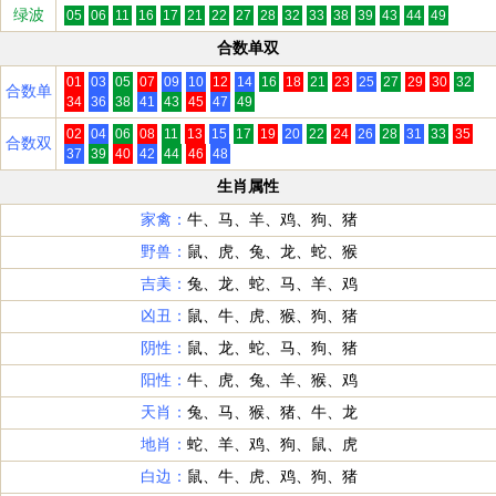
绿波
05
06
11
16
17
21
22
27
28
32
33
38
39
43
44
49
合数单双
01
03
05
07
09
10
12
14
16
18
21
23
25
27
29
30
32
合数单
34
36
38
41
43
45
47
49
02
04
06
08
11
13
15
17
19
20
22
24
26
28
31
33
35
合数双
37
39
40
42
44
46
48
生肖属性
家禽：
牛、马、羊、鸡、狗、猪
野兽：
鼠、虎、兔、龙、蛇、猴
吉美：
兔、龙、蛇、马、羊、鸡
凶丑：
鼠、牛、虎、猴、狗、猪
阴性：
鼠、龙、蛇、马、狗、猪
阳性：
牛、虎、兔、羊、猴、鸡
天肖：
兔、马、猴、猪、牛、龙
地肖：
蛇、羊、鸡、狗、鼠、虎
白边：
鼠、牛、虎、鸡、狗、猪