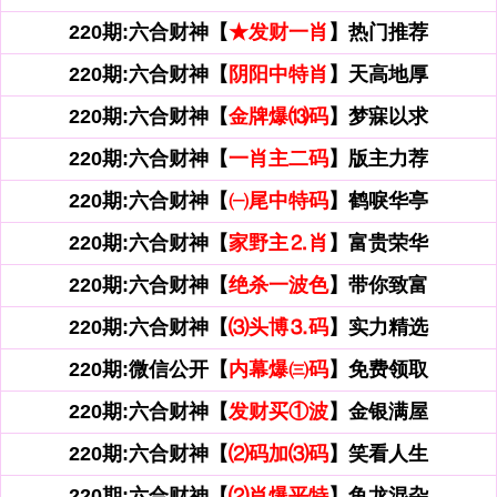
220期:六合财神【
★发财一肖
】热门推荐
220期:六合财神【
阴阳中特肖
】天高地厚
220期:六合财神【
金牌爆⒀码
】梦寐以求
220期:六合财神【
一肖主二码
】版主力荐
220期:六合财神【
㈠尾中特码
】鹤唳华亭
220期:六合财神【
家野主⒉肖
】富贵荣华
220期:六合财神【
绝杀一波色
】带你致富
220期:六合财神【
⑶头博⒊码
】实力精选
220期:微信公开【
内幕爆㈢码
】免费领取
220期:六合财神【
发财买①波
】金银满屋
220期:六合财神【
⑵码加⑶码
】笑看人生
220期:六合财神【
⑵肖爆平特
】鱼龙混杂