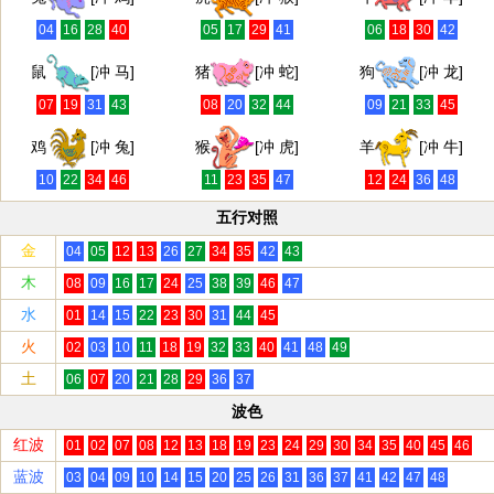
04
16
28
40
05
17
29
41
06
18
30
42
鼠
[冲 马]
猪
[冲 蛇]
狗
[冲 龙]
07
19
31
43
08
20
32
44
09
21
33
45
鸡
[冲 兔]
猴
[冲 虎]
羊
[冲 牛]
10
22
34
46
11
23
35
47
12
24
36
48
五行对照
金
04
05
12
13
26
27
34
35
42
43
木
08
09
16
17
24
25
38
39
46
47
水
01
14
15
22
23
30
31
44
45
火
02
03
10
11
18
19
32
33
40
41
48
49
土
06
07
20
21
28
29
36
37
波色
红波
01
02
07
08
12
13
18
19
23
24
29
30
34
35
40
45
46
蓝波
03
04
09
10
14
15
20
25
26
31
36
37
41
42
47
48