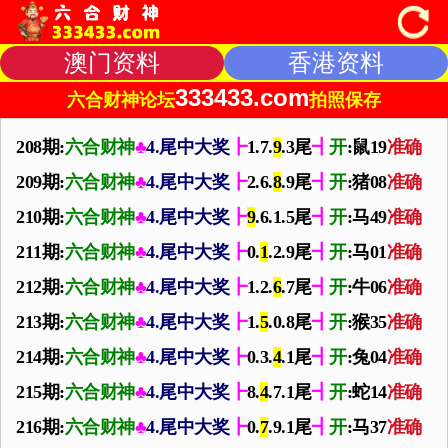
澳门资料
香港资料
333433.com
六合财神论坛
拍照保存
208期:
六合财神
♣
4.尾中大奖
┣
1.7.
9
.3尾
┫
开
:鼠19
准确
209期:
六合财神
♣
4.尾中大奖
┣
2.6.
8
.9尾
┫
开
:猪08
准确
210期:
六合财神
♣
4.尾中大奖
┣
9
.6.1.5尾
┫
开
:马49
准确
211期:
六合财神
♣
4.尾中大奖
┣
0.
1
.2.9尾
┫
开
:马01
准确
212期:
六合财神
♣
4.尾中大奖
┣
1.2.
6
.7尾
┫
开
:牛06
准确
213期:
六合财神
♣
4.尾中大奖
┣
1.
5
.0.8尾
┫
开
:猴35
准确
214期:
六合财神
♣
4.尾中大奖
┣
0.3.
4
.1尾
┫
开
:兔04
准确
215期:
六合财神
♣
4.尾中大奖
┣
8.
4
.7.1尾
┫
开
:蛇14
准确
216期:
六合财神
♣
4.尾中大奖
┣
0.
7
.9.1尾
┫
开
:马37
准确