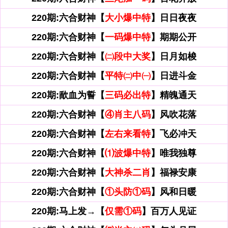
220期:六合财神【
大小爆中特
】日日夜夜
220期:六合财神【
一码爆中特
】期期公开
220期:六合财神【
㈡段中大奖
】日月如梭
220期:六合财神【
平特㈡中㈠
】日进斗金
220期:歃血为誓【
三码必出特
】精魄通天
220期:六合财神【
④肖主八码
】风吹花落
220期:六合财神【
左右来看特
】飞必冲天
220期:六合财神【
⑴波爆中特
】唯我独尊
220期:六合财神【
大神杀二肖
】福禄安康
220期:六合财神【
①头防①码
】风和日暖
220期:马上发→【
仅需①码
】百万人见证