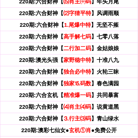
220期:六合财神【
⑸肖主㈩码
】年头月尾
220期:六合财神【
⑵字猜平特
】风调雨顺
220期:六合财神【
1.尾爆中特
】无坚不摧
220期:六合财神【
高手解七码
】七零八落
220期:六合财神【
二行加二码
】金姑娘娘
220期:澳光头强【
家野稳中特
】十准八九
220期:六合财神【
独合必中特
】火轮三昧
220期:六合财神【
独家⒖码数
】春色满园
220期:六合玄机【
精准爆一码
】共同暴富
220期:六合财神【
⑷肖主⑷码
】说黄道黑
220期:六合财神【
⒊行主⑶码
】青山绿水
220期:澳彩七仙女●
玄机①肖
●免费公开