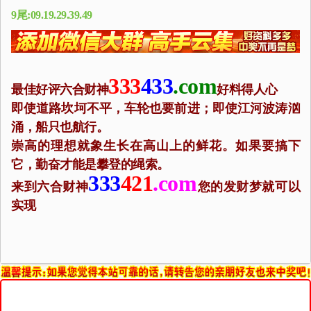
9尾:09.19.29.39.49
333
433
.com
最佳好评六合财神
好料得人心
即使道路坎坷不平，车轮也要前进；即使江河波涛汹
涌，船只也航行。
崇高的理想就象生长在高山上的鲜花。如果要搞下
它，勤奋才能是攀登的绳索。
333
421
.com
来到六合财神
您的发财梦就可以
实现